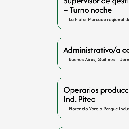
Supervisor de gest
– Turno noche
La Plata
,
Mercado regional de
Administrativo/a c
Buenos Aires
,
Quilmes
Jor
Operarios producci
Ind. Pitec
Florencio Varela Parque indus