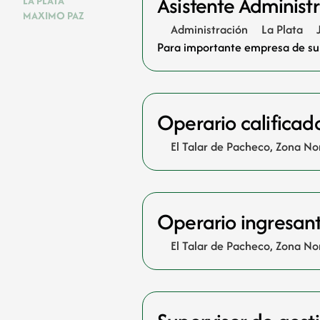
Asistente Administr
LA PLATA
MAXIMO PAZ
Administración
La Plata
Para importante empresa de sum
Operario calificad
El Talar de Pacheco
,
Zona No
Operario ingresant
El Talar de Pacheco
,
Zona No