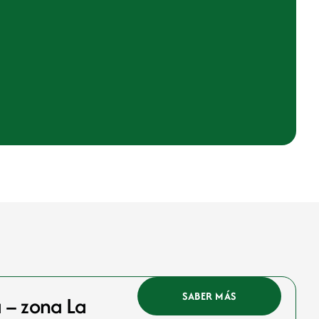
SABER MÁS
a – zona La