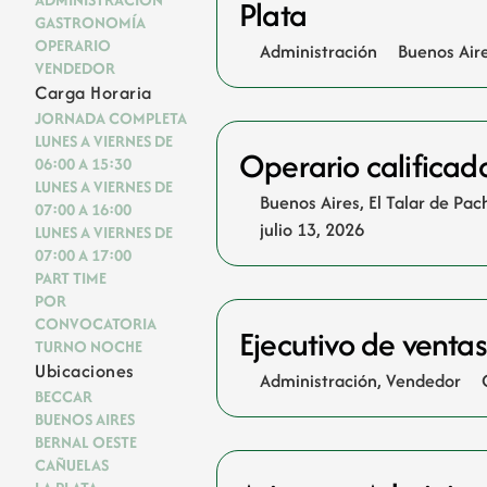
Plata
GASTRONOMÍA
OPERARIO
Administración
Buenos Air
VENDEDOR
Carga Horaria
JORNADA COMPLETA
LUNES A VIERNES DE
Operario calificad
06:00 A 15:30
LUNES A VIERNES DE
Buenos Aires
,
El Talar de Pa
07:00 A 16:00
julio 13, 2026
LUNES A VIERNES DE
07:00 A 17:00
PART TIME
POR
CONVOCATORIA
Ejecutivo de venta
TURNO NOCHE
Ubicaciones
Administración
,
Vendedor
BECCAR
BUENOS AIRES
BERNAL OESTE
CAÑUELAS